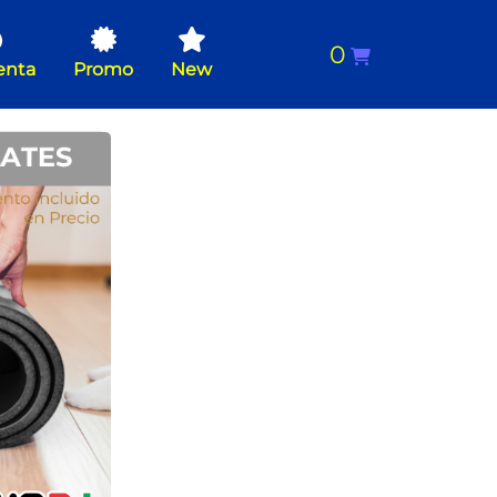
0
enta
Promo
New