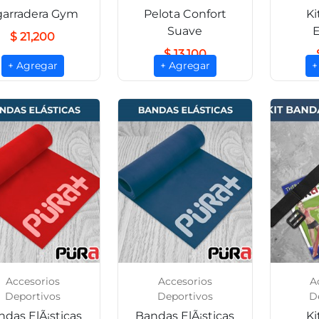
garradera Gym
Pelota Confort
Ki
Suave
E
$ 21,200
$ 13,100
+ Agregar
+ Agregar
+
Accesorios
Accesorios
A
Deportivos
Deportivos
D
ndas ElÃ¡sticas
Bandas ElÃ¡sticas
Ki