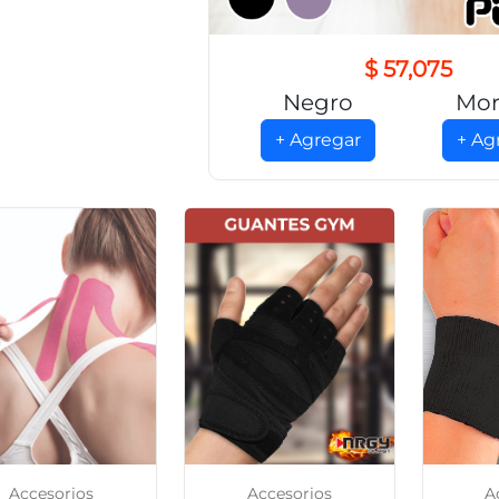
$ 57,075
Negro
Mor
+ Agregar
+ Ag
Accesorios
Accesorios
A