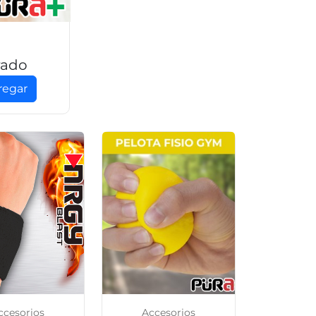
ado
regar
ccesorios
Accesorios