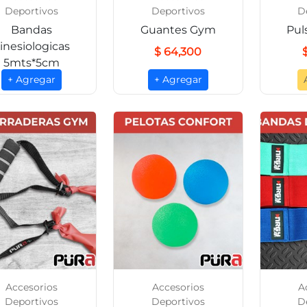
Deportivos
Deportivos
D
Bandas
Guantes Gym
Pul
inesiologicas
$ 64,300
5mts*5cm
+ Agregar
+ Agregar
$ 29,500
Accesorios
Accesorios
A
Deportivos
Deportivos
D