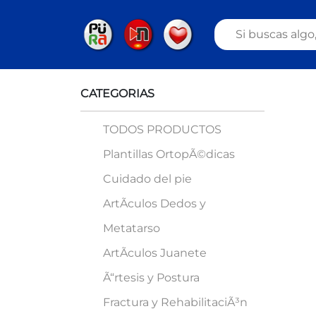
CATEGORIAS
TODOS PRODUCTOS
Plantillas OrtopÃ©dicas
Cuidado del pie
ArtÃ­culos Dedos y
Metatarso
ArtÃ­culos Juanete
Ã“rtesis y Postura
Fractura y RehabilitaciÃ³n