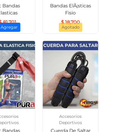
t Bandas
Bandas ElÃ¡sticas
lasticas
Fisio
$ 81,701
$ 18,700
 Agregar
Agotado
ccesorios
Accesorios
eportivos
Deportivos
t Bandas
Cuerda De Saltar